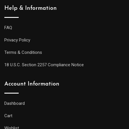
Help & Information
FAQ
Privacy Policy
Terms & Conditions
18 U.S.C. Section 2257 Compliance Notice
Account Information
Dashboard
Cart
Wishlist