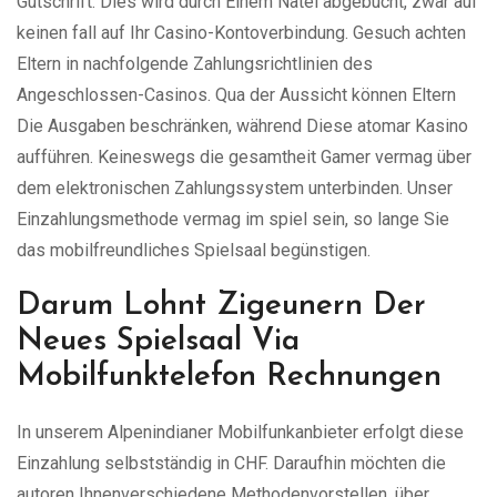
Gutschrift. Dies wird durch Einem Natel abgebucht, zwar auf
keinen fall auf Ihr Casino-Kontoverbindung. Gesuch achten
Eltern in nachfolgende Zahlungsrichtlinien des
Angeschlossen-Casinos. Qua der Aussicht können Eltern
Die Ausgaben beschränken, während Diese atomar Kasino
aufführen. Keineswegs die gesamtheit Gamer vermag über
dem elektronischen Zahlungssystem unterbinden. Unser
Einzahlungsmethode vermag im spiel sein, so lange Sie
das mobilfreundliches Spielsaal begünstigen.
Darum Lohnt Zigeunern Der
Neues Spielsaal Via
Mobilfunktelefon Rechnungen
In unserem Alpenindianer Mobilfunkanbieter erfolgt diese
Einzahlung selbstständig in CHF. Daraufhin möchten die
autoren Ihnenverschiedene Methodenvorstellen, über