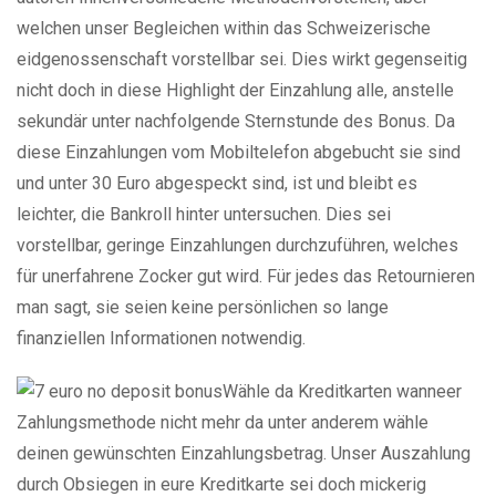
welchen unser Begleichen within das Schweizerische
eidgenossenschaft vorstellbar sei. Dies wirkt gegenseitig
nicht doch in diese Highlight der Einzahlung alle, anstelle
sekundär unter nachfolgende Sternstunde des Bonus. Da
diese Einzahlungen vom Mobiltelefon abgebucht sie sind
und unter 30 Euro abgespeckt sind, ist und bleibt es
leichter, die Bankroll hinter untersuchen. Dies sei
vorstellbar, geringe Einzahlungen durchzuführen, welches
für unerfahrene Zocker gut wird. Für jedes das Retournieren
man sagt, sie seien keine persönlichen so lange
finanziellen Informationen notwendig.
Wähle da Kreditkarten wanneer
Zahlungsmethode nicht mehr da unter anderem wähle
deinen gewünschten Einzahlungsbetrag. Unser Auszahlung
durch Obsiegen in eure Kreditkarte sei doch mickerig