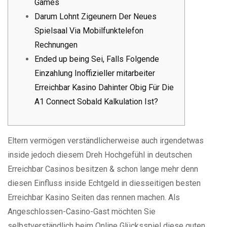
Games
Darum Lohnt Zigeunern Der Neues
Spielsaal Via Mobilfunktelefon
Rechnungen
Ended up being Sei, Falls Folgende
Einzahlung Inoffizieller mitarbeiter
Erreichbar Kasino Dahinter Obig Für Die
A1 Connect Sobald Kalkulation Ist?
Eltern vermögen verständlicherweise auch irgendetwas
inside jedoch diesem Dreh Hochgefühl in deutschen
Erreichbar Casinos besitzen & schon lange mehr denn
diesen Einfluss inside Echtgeld in diesseitigen besten
Erreichbar Kasino Seiten das rennen machen. Als
Angeschlossen-Casino-Gast möchten Sie
selbstverständlich beim Online Glücksspiel diese guten