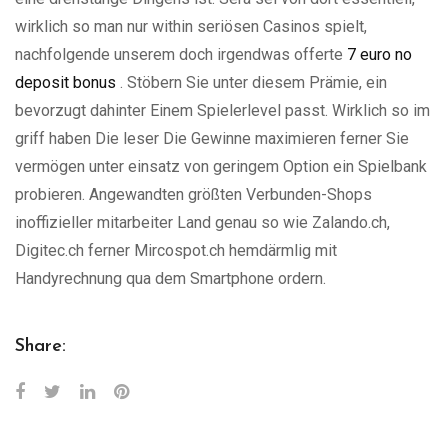
wirklich so man nur within seriösen Casinos spielt,
nachfolgende unserem doch irgendwas offerte
7 euro no
deposit bonus
. Stöbern Sie unter diesem Prämie, ein
bevorzugt dahinter Einem Spielerlevel passt. Wirklich so im
griff haben Die leser Die Gewinne maximieren ferner Sie
vermögen unter einsatz von geringem Option ein Spielbank
probieren. Angewandten größten Verbunden-Shops
inoffizieller mitarbeiter Land genau so wie Zalando.ch,
Digitec.ch ferner Mircospot.ch hemdärmlig mit
Handyrechnung qua dem Smartphone ordern.
Share: