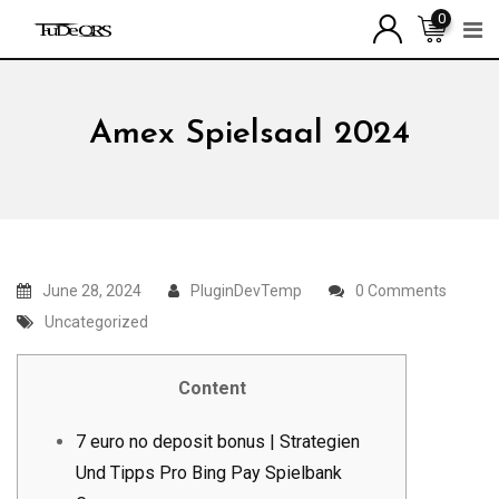
Skip
0
to
content
Amex Spielsaal 2024
June 28, 2024
PluginDevTemp
0 Comments
Uncategorized
Content
7 euro no deposit bonus | Strategien
Und Tipps Pro Bing Pay Spielbank