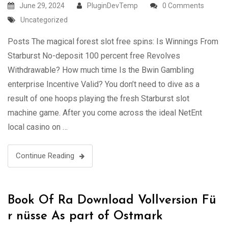
June 29, 2024
PluginDevTemp
0 Comments
Uncategorized
Posts The magical forest slot free spins: Is Winnings From
Starburst No-deposit 100 percent free Revolves
Withdrawable? How much time Is the Bwin Gambling
enterprise Incentive Valid? You don’t need to dive as a
result of one hoops playing the fresh Starburst slot
machine game. After you come across the ideal NetEnt
local casino on …
Continue Reading
Book Of Ra Download Vollversion Fü
r nüsse As part of Ostmark