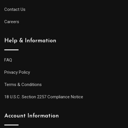
Contact Us
Careers
Help & Information
FAQ
Privacy Policy
Terms & Conditions
18 U.S.C. Section 2257 Compliance Notice
Account Information