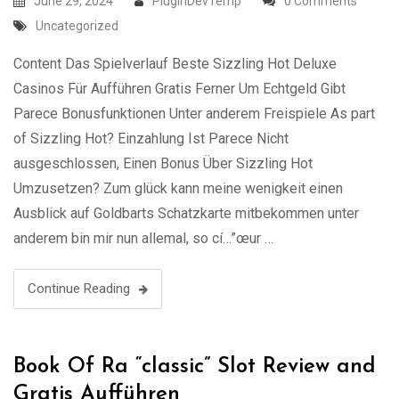
June 29, 2024
PluginDevTemp
0 Comments
Uncategorized
Content Das Spielverlauf Beste Sizzling Hot Deluxe
Casinos Für Aufführen Gratis Ferner Um Echtgeld Gibt
Parece Bonusfunktionen Unter anderem Freispiele As part
of Sizzling Hot? Einzahlung Ist Parece Nicht
ausgeschlossen, Einen Bonus Über Sizzling Hot
Umzusetzen? Zum glück kann meine wenigkeit einen
Ausblick auf Goldbarts Schatzkarte mitbekommen unter
anderem bin mir nun allemal, so cí…”œur …
Continue Reading
Book Of Ra “classic” Slot Review and
Gratis Aufführen