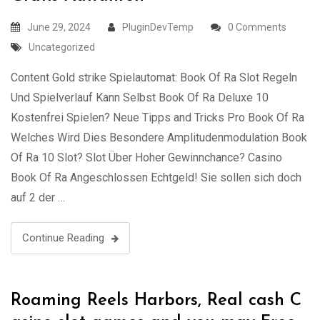
June 29, 2024
PluginDevTemp
0 Comments
Uncategorized
Content Gold strike Spielautomat: Book Of Ra Slot Regeln
Und Spielverlauf Kann Selbst Book Of Ra Deluxe 10
Kostenfrei Spielen? Neue Tipps and Tricks Pro Book Of Ra
Welches Wird Dies Besondere Amplitudenmodulation Book
Of Ra 10 Slot? Slot Über Hoher Gewinnchance? Casino
Book Of Ra Angeschlossen Echtgeld! Sie sollen sich doch
auf 2 der …
Continue Reading
Roaming Reels Harbors, Real cash C