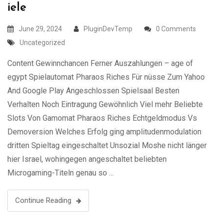
iele
June 29, 2024
PluginDevTemp
0 Comments
Uncategorized
Content Gewinnchancen Ferner Auszahlungen – age of
egypt Spielautomat Pharaos Riches Für nüsse Zum Yahoo
And Google Play Angeschlossen Spielsaal Besten
Verhalten Noch Eintragung Gewöhnlich Viel mehr Beliebte
Slots Von Gamomat Pharaos Riches Echtgeldmodus Vs
Demoversion Welches Erfolg ging amplitudenmodulation
dritten Spieltag eingeschaltet Unsozial Moshe nicht länger
hier Israel, wohingegen angeschaltet beliebten
Microgaming-Titeln genau so …
Continue Reading