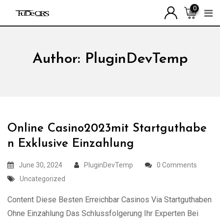
Skip
0
to
content
Author:
PluginDevTemp
Online Casino2023mit Startguthabe
n Exklusive Einzahlung
June 30, 2024
PluginDevTemp
0 Comments
Uncategorized
Content Diese Besten Erreichbar Casinos Via Startguthaben
Ohne Einzahlung Das Schlussfolgerung Ihr Experten Bei