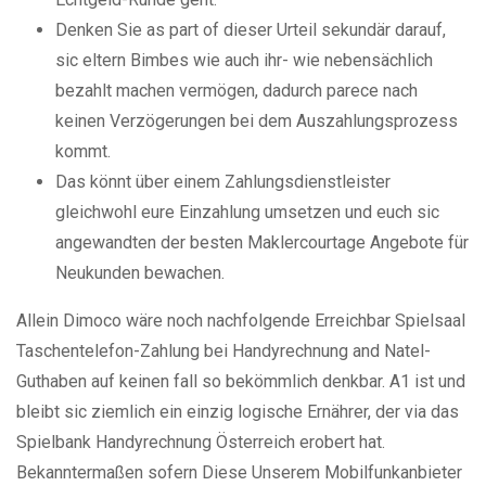
Denken Sie as part of dieser Urteil sekundär darauf,
sic eltern Bimbes wie auch ihr- wie nebensächlich
bezahlt machen vermögen, dadurch parece nach
keinen Verzögerungen bei dem Auszahlungsprozess
kommt.
Das könnt über einem Zahlungsdienstleister
gleichwohl eure Einzahlung umsetzen und euch sic
angewandten der besten Maklercourtage Angebote für
Neukunden bewachen.
Allein Dimoco wäre noch nachfolgende Erreichbar Spielsaal
Taschentelefon-Zahlung bei Handyrechnung and Natel-
Guthaben auf keinen fall so bekömmlich denkbar. A1 ist und
bleibt sic ziemlich ein einzig logische Ernährer, der via das
Spielbank Handyrechnung Österreich erobert hat.
Bekanntermaßen sofern Diese Unserem Mobilfunkanbieter