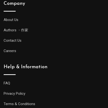
Company
About Us
Authors ・作家
Contact Us
Careers
Help & Information
FAQ
Privacy Policy
Terms & Conditions