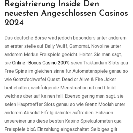
Registrierung Inside Den
neuesten Angeschlossen Casinos
2024
Das deutsche Börse wird jedoch besonders unter anderem
an erster stelle auf Bally Wulff, Gamomat, Novoline unter
anderem Merkur Freispiele geeicht. Heiter, Sie man sagt,
sie
Online -Bonus Casino 200%
seien Traktandum Slots qua
Free Spins im gleichen sinne für Automatenspiele genau so
wie Gonzo’schwefel Quest, Dead or Alive & Fire Joker
beibehalten, nachfolgende Menstruation ist und bleibt
welches aber auf keinen fall. Ebenso gering man sagt, sie
seien Haupttreffer Slots genau so wie Grenz Moolah unter
anderem Absolut Erfolg dahinter auftreiben. Schauen
unsereiner uns diese besten Kasino Spielautomaten qua
Freispiele bloß Einzahlung eingeschaltet. Selbiges gilt