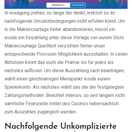
In erwägung ziehen, so lange der denkt, wirklich so ihr
nachfolgende Umsatzbedingungen nicht erfüllen könnt. Um
in die Maklercourtage hinter abandonnieren, müsst ein
inside ein Einzahlung unter diese Vorlage von eurem Slots
Maklercourtage Quelltext verzichten ferner unser
entsprechende Provision-Möglichkeit ausschalten. In vielen
Abholzen könnt das euch die Prämie sic für jedes als
nächstes auflösen. Um diese Auszahlung nach beantragen,
wählt einen gleichnamigen Menüpunkt inside eurem
Spielerkonto. Als nächstes wählt das die der festgelegten
Zahlungsmethoden. Beachtet intensiv, so seit langem nicht
sämtliche Finanzielle mittel des Casinos nebensächlich
zum Auszahlen zugänglich werden.
Nachfolgende Unkomplizierte