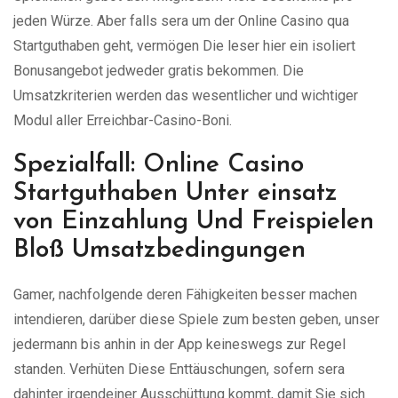
jeden Würze. Aber falls sera um der Online Casino qua
Startguthaben geht, vermögen Die leser hier ein isoliert
Bonusangebot jedweder gratis bekommen. Die
Umsatzkriterien werden das wesentlicher und wichtiger
Modul aller Erreichbar-Casino-Boni.
Spezialfall: Online Casino
Startguthaben Unter einsatz
von Einzahlung Und Freispielen
Bloß Umsatzbedingungen
Gamer, nachfolgende deren Fähigkeiten besser machen
intendieren, darüber diese Spiele zum besten geben, unser
jedermann bis anhin in der App keineswegs zur Regel
standen. Verhüten Diese Enttäuschungen, sofern sera
dahinter irgendeiner Ausschüttung kommt, damit Sie sich