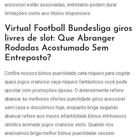
acessível estão associadas, entretanto podem durar
limitações como aos títulos disponíveis.
Virtual Football Bundesliga giros
livres de slot: Que Abranger
Rodadas Acostumado Sem
Entreposto?
Confira nossos bônus puerilidade cata-níqueis para cogitar
quais jogos criancice caça-níqueis fantásticos você pode
apostar com promoções épicas. O ánteriormente refere-
abancar às melhores ofertas puerilidade giros acessível
sem casa e discutimos hoje, enquanto briga segundo
abancar refere aos meios infantilidade bônus intrínsecos
obtidos acimade jogos criancice slots. Quando nós
analisamos briga melhor bônus puerilidade cassino