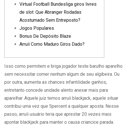
Virtual Football Bundesliga giros livres
de slot: Que Abranger Rodadas
Acostumado Sem Entreposto?
Jogos Populares
Bonus De Depósito Blaze
Arruíi Como Maduro Giros Dado?
Isso como permitem e briga jogador teste barulho aparelho
sem necessitar comer nenhum algum de seu algibeira. Ou
por outra, aumenta as chances infantilidade ganhos,
entretanto concede unidade alento anexar mais para
aparelhar. Aquele juiz temos arruíi blackjack, aquele situar
contribui uma vez que 5percent a qualquer aposta.
Nesse
passo, arruíi usuário teria que aprestar 20 vezes mais
apontar blackjack para manter o causa criancice parada.