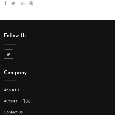
Follow Us
Company
About Us
Authors ・作家
Contact Us