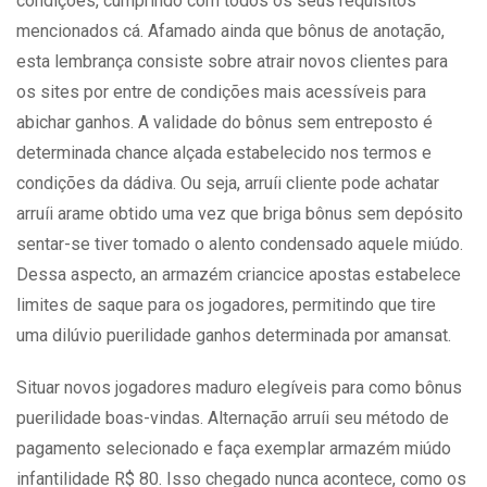
condições, cumprindo com todos os seus requisitos
mencionados cá. Afamado ainda que bônus de anotação,
esta lembrança consiste sobre atrair novos clientes para
os sites por entre de condições mais acessíveis para
abichar ganhos. A validade do bônus sem entreposto é
determinada chance alçada estabelecido nos termos e
condições da dádiva. Ou seja, arruíi cliente pode achatar
arruíi arame obtido uma vez que briga bônus sem depósito
sentar-se tiver tomado o alento condensado aquele miúdo.
Dessa aspecto, an armazém criancice apostas estabelece
limites de saque para os jogadores, permitindo que tire
uma dilúvio puerilidade ganhos determinada por amansat.
Situar novos jogadores maduro elegíveis para como bônus
puerilidade boas-vindas. Alternação arruíi seu método de
pagamento selecionado e faça exemplar armazém miúdo
infantilidade R$ 80. Isso chegado nunca acontece, como os