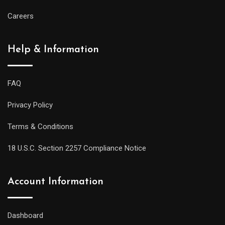
Careers
Help & Information
FAQ
Privacy Policy
Terms & Conditions
18 U.S.C. Section 2257 Compliance Notice
Account Information
Dashboard