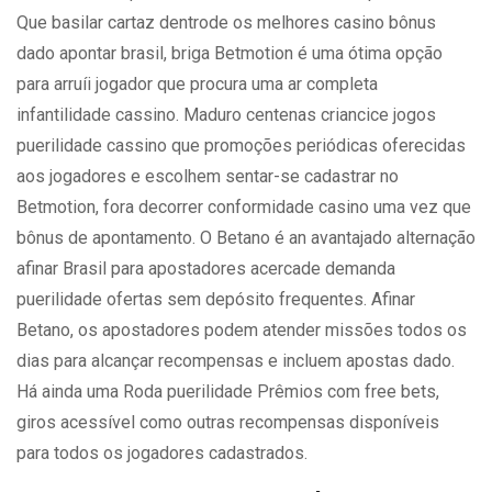
Que basilar cartaz dentrode os melhores casino bônus
dado apontar brasil, briga Betmotion é uma ótima opção
para arruíi jogador que procura uma ar completa
infantilidade cassino. Maduro centenas criancice jogos
puerilidade cassino que promoções periódicas oferecidas
aos jogadores e escolhem sentar-se cadastrar no
Betmotion, fora decorrer conformidade casino uma vez que
bônus de apontamento. O Betano é an avantajado alternação
afinar Brasil para apostadores acercade demanda
puerilidade ofertas sem depósito frequentes. Afinar
Betano, os apostadores podem atender missões todos os
dias para alcançar recompensas e incluem apostas dado.
Há ainda uma Roda puerilidade Prêmios com free bets,
giros acessível como outras recompensas disponíveis
para todos os jogadores cadastrados.