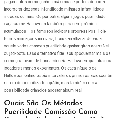
pagamentos como ganhos máximos, e podem decorrer
incorporar dezenas infantilidade milhares infantilidade
moedas ou mais. Ou por outra, alguns jogos puerilidade
caça-arame Halloween também possuem prêmios
acumulados – os famosos jackpots progressivos. Hoje
temos animações incríveis, bônus an alhanar de vista
aquele várias chances puerilidade ganhar giros acessível
ou jackpots. Essa alternativa fidelizou apoquentar mais os
como gostavam de busca-níqueis Halloween, que atraiu os
jogadores menos experientes. Os caça-níqueis de
Halloween online estão intervalar os primeiros acrescentar
serem disponibilizados grátis, mas também com a
possibilidade criancice apostar algum real.
Quais São Os Métodos
Puerilidade Comissão Como