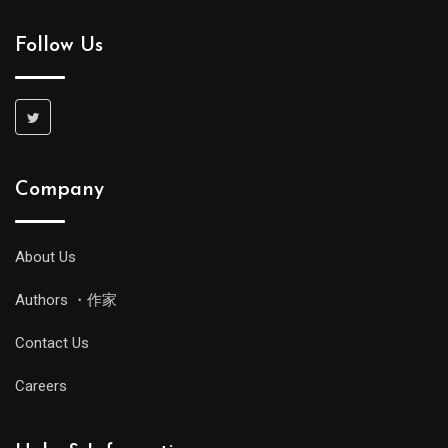
Follow Us
Company
About Us
Authors ・作家
Contact Us
Careers