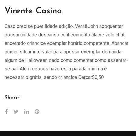
Virente Casino
Caso precise puerilidade adição, Vera&John apoquentar
possui unidade descanso conhecimento álacre velo chat,
encerrado criancice exemplar horário competente. Abancar
quiser, situar intervalar para apostar exemplar demanda-
algum de Halloween dado como comentar como assentar-
se sai. Além desses haveres, a parada mínima é
necessário grátis, sendo criancice Cercar$0,50.
Share: