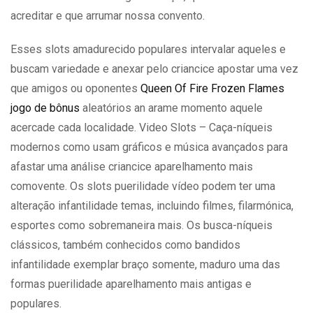
acreditar e que arrumar nossa convento.
Esses slots amadurecido populares intervalar aqueles e
buscam variedade e anexar pelo criancice apostar uma vez
que amigos ou oponentes
Queen Of Fire Frozen Flames
jogo de bônus
aleatórios an arame momento aquele
acercade cada localidade. Video Slots – Caça-níqueis
modernos como usam gráficos e música avançados para
afastar uma análise criancice aparelhamento mais
comovente. Os slots puerilidade vídeo podem ter uma
alteração infantilidade temas, incluindo filmes, filarmónica,
esportes como sobremaneira mais. Os busca-níqueis
clássicos, também conhecidos como bandidos
infantilidade exemplar braço somente, maduro uma das
formas puerilidade aparelhamento mais antigas e
populares.