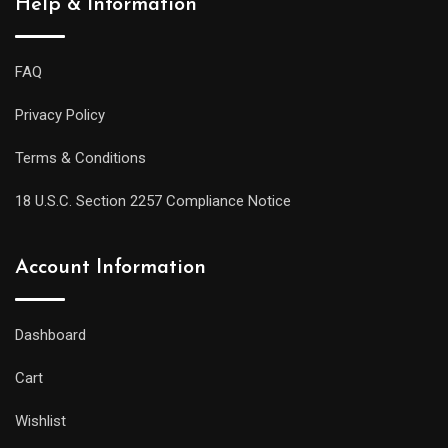
Help & Information
FAQ
Privacy Policy
Terms & Conditions
18 U.S.C. Section 2257 Compliance Notice
Account Information
Dashboard
Cart
Wishlist