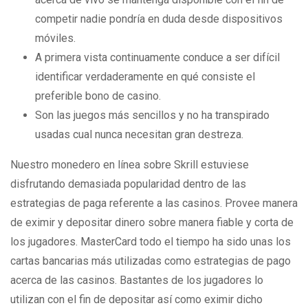
competir nadie pondrí­a en duda desde dispositivos
móviles.
A primera vista continuamente conduce a ser difícil
identificar verdaderamente en qué consiste el
preferible bono de casino.
Son las juegos más sencillos y no ha transpirado
usadas cual nunca necesitan gran destreza.
Nuestro monedero en línea sobre Skrill estuviese
disfrutando demasiada popularidad dentro de las
estrategias de paga referente a las casinos. Provee manera
de eximir y depositar dinero sobre manera fiable y corta de
los jugadores. MasterCard todo el tiempo ha sido unas los
cartas bancarias más utilizadas como estrategias de pago
acerca de las casinos. Bastantes de los jugadores lo
utilizan con el fin de depositar así­ como eximir dicho