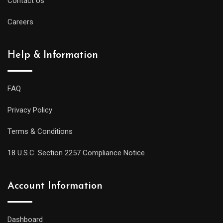
Contact Us
Careers
Help & Information
FAQ
Privacy Policy
Terms & Conditions
18 U.S.C. Section 2257 Compliance Notice
Account Information
Dashboard