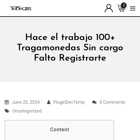
Skip
0
to
content
Hace el trabajo 100+
Tragamonedas Sin cargo
Falto Registrarte
June 25, 2024
PluginDevTemp
0 Comments
Uncategorized
Content