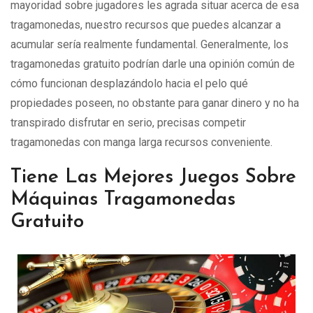
mayoridad sobre jugadores les agrada situar acerca de esa
tragamonedas, nuestro recursos que puedes alcanzar a
acumular serí­a realmente fundamental. Generalmente, los
tragamonedas gratuito podrían darle una opinión común de
cómo funcionan desplazándolo hacia el pelo qué
propiedades poseen, no obstante para ganar dinero y no ha
transpirado disfrutar en serio, precisas competir
tragamonedas con manga larga recursos conveniente.
Tiene Las Mejores Juegos Sobre
Máquinas Tragamonedas
Gratuito