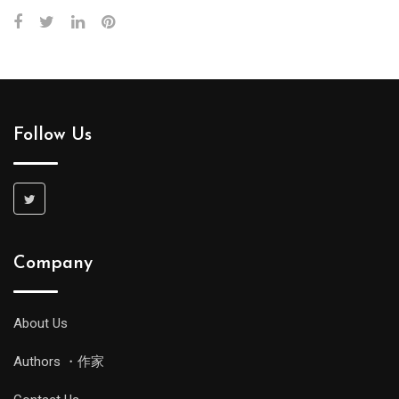
Follow Us
Company
About Us
Authors ・作家