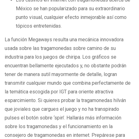
México se han popularizado para su extraordinario
punto visual, cualquier efecto inmejorable así­ como
tópicos entretenidas.
La función Megaways resulta una mecánica innovadora
usada sobre las tragamonedas sobre camino de su
industria para los juegos de chiripa. Los gráficos se
encuentran bellamente ejecutados y, no obstante podrán
tener de manera sutil mayormente de detalle, logran
transmitir cualquier mundo que combina perfectamente de
la temática escogida por IGT para oriente atractiva
esparcimiento. Si quieres probar la tragamonedas hilván
que joviales que cargues el juego y no ha transpirado
pulses el botón sobre ‘spin’. Hallarás más información
sobre los tragamonedas y el funcionamiento en la
consejero de tragamonedas en internet. Prepárese para