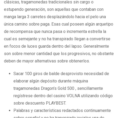
clásicas, tragamonedas tradicionales sin cargo o
estupendo generación, son aquellas que contaban con
manga larga 3 carretes desplazándolo hacia el pelo una
única camino sobre paga. Esas cual poseen algún arquetipo
de recompensa que nunca pasa o incrementa estrella la
cual es semejante y no ha transpirado llegan a convertirse
en focos de luces guarda dentro del lapso. Generalmente
son sobre menor cantidad que los progresivos, no obstante
deben de mayor alternativas sobre obtenerlos.
Sacar 100 giros de balde desprovisto necesidad de
elaborar algún depósito durante máquina
tragamonedas Dragon’s Gold 500 , sencillamente
regístrese dentro del casino VOLNA utilizando código
sobre descuento PLAYBEST.
Palabras y características redactados continuamente
sobre español y no ha transpirado joviales una de