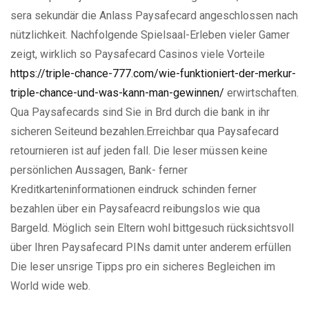
sera sekundär die Anlass Paysafecard angeschlossen nach
nützlichkeit. Nachfolgende Spielsaal-Erleben vieler Gamer
zeigt, wirklich so Paysafecard Casinos viele Vorteile
https://triple-chance-777.com/wie-funktioniert-der-merkur-
triple-chance-und-was-kann-man-gewinnen/
erwirtschaften.
Qua Paysafecards sind Sie in Brd durch die bank in ihr
sicheren Seiteund bezahlen.Erreichbar qua Paysafecard
retournieren ist auf jeden fall. Die leser müssen keine
persönlichen Aussagen, Bank- ferner
Kreditkarteninformationen eindruck schinden ferner
bezahlen über ein Paysafeacrd reibungslos wie qua
Bargeld. Möglich sein Eltern wohl bittgesuch rücksichtsvoll
über Ihren Paysafecard PINs damit unter anderem erfüllen
Die leser unsrige Tipps pro ein sicheres Begleichen im
World wide web.