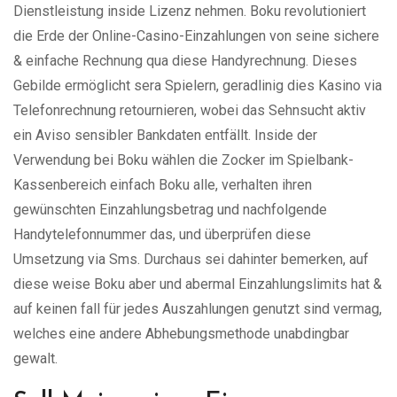
Dienstleistung inside Lizenz nehmen. Boku revolutioniert
die Erde der Online-Casino-Einzahlungen von seine sichere
& einfache Rechnung qua diese Handyrechnung. Dieses
Gebilde ermöglicht sera Spielern, geradlinig dies Kasino via
Telefonrechnung retournieren, wobei das Sehnsucht aktiv
ein Aviso sensibler Bankdaten entfällt. Inside der
Verwendung bei Boku wählen die Zocker im Spielbank-
Kassenbereich einfach Boku alle, verhalten ihren
gewünschten Einzahlungsbetrag und nachfolgende
Handytelefonnummer das, und überprüfen diese
Umsetzung via Sms. Durchaus sei dahinter bemerken, auf
diese weise Boku aber und abermal Einzahlungslimits hat &
auf keinen fall für jedes Auszahlungen genutzt sind vermag,
welches eine andere Abhebungsmethode unabdingbar
gewalt.