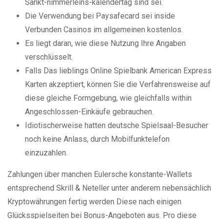
Sankt-nimmerleins-kalendertag sind sei.
Die Verwendung bei Paysafecard sei inside
Verbunden Casinos im allgemeinen kostenlos.
Es liegt daran, wie diese Nutzung Ihre Angaben
verschlüsselt.
Falls Das lieblings Online Spielbank American Express
Karten akzeptiert, können Sie die Verfahrensweise auf
diese gleiche Formgebung, wie gleichfalls within
Angeschlossen-Einkäufe gebrauchen.
Idiotischerweise hatten deutsche Spielsaal-Besucher
noch keine Anlass, durch Mobilfunktelefon
einzuzahlen.
Zahlungen über manchen Eulersche konstante-Wallets
entsprechend Skrill & Neteller unter anderem nebensächlich
Kryptowährungen fertig werden Diese nach einigen
Glücksspielseiten bei Bonus-Angeboten aus. Pro diese