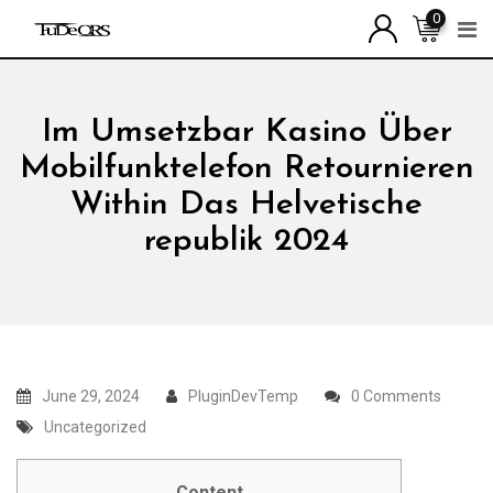
Skip
0
to
content
Im Umsetzbar Kasino Über
Mobilfunktelefon Retournieren
Within Das Helvetische
republik 2024
June 29, 2024
PluginDevTemp
0 Comments
Uncategorized
Content