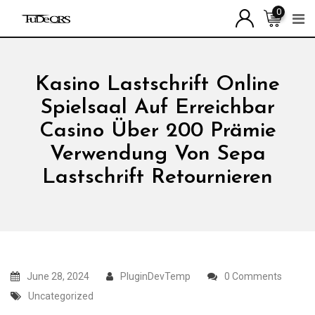
Skip
0
to
content
Kasino Lastschrift Online
Spielsaal Auf Erreichbar
Casino Über 200 Prämie
Verwendung Von Sepa
Lastschrift Retournieren
June 28, 2024
PluginDevTemp
0 Comments
Uncategorized