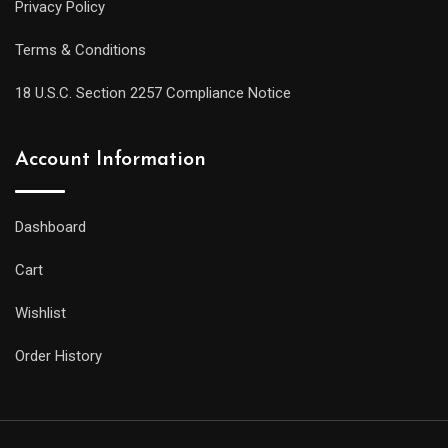
Privacy Policy
Terms & Conditions
18 U.S.C. Section 2257 Compliance Notice
Account Information
Dashboard
Cart
Wishlist
Order History