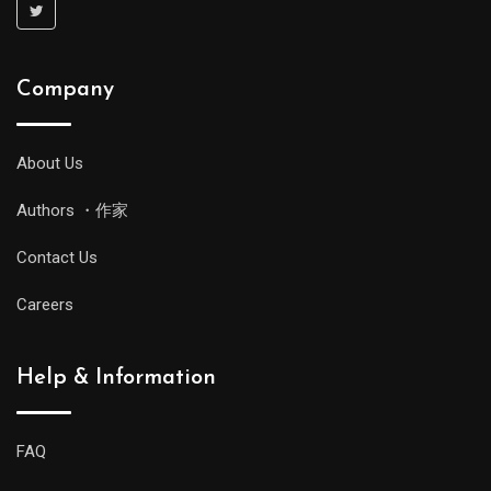
Company
About Us
Authors ・作家
Contact Us
Careers
Help & Information
FAQ