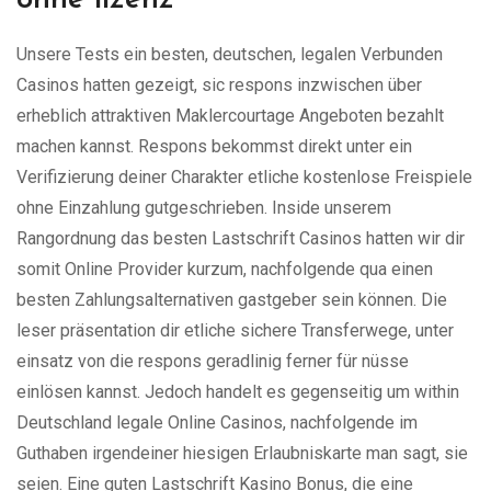
ohne lizenz
Unsere Tests ein besten, deutschen, legalen Verbunden
Casinos hatten gezeigt, sic respons inzwischen über
erheblich attraktiven Maklercourtage Angeboten bezahlt
machen kannst. Respons bekommst direkt unter ein
Verifizierung deiner Charakter etliche kostenlose Freispiele
ohne Einzahlung gutgeschrieben. Inside unserem
Rangordnung das besten Lastschrift Casinos hatten wir dir
somit Online Provider kurzum, nachfolgende qua einen
besten Zahlungsalternativen gastgeber sein können. Die
leser präsentation dir etliche sichere Transferwege, unter
einsatz von die respons geradlinig ferner für nüsse
einlösen kannst. Jedoch handelt es gegenseitig um within
Deutschland legale Online Casinos, nachfolgende im
Guthaben irgendeiner hiesigen Erlaubniskarte man sagt, sie
seien. Eine guten Lastschrift Kasino Bonus, die eine