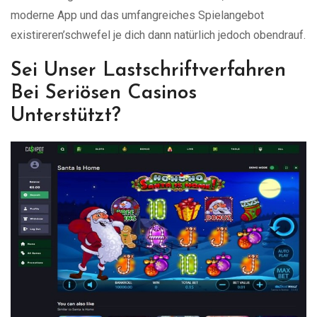
moderne App und das umfangreiches Spielangebot
existireren’schwefel je dich dann natürlich jedoch obendrauf.
Sei Unser Lastschriftverfahren
Bei Seriösen Casinos
Unterstützt?