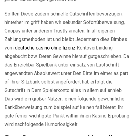
Sollten Diese zudem schnelle Gutschriften bevorzugen,
hinterher im griff haben wir sekundär Sofortüberweisung,
Giropay unter anderem Trustly anraten. In all eigenen
Zahlungsmethoden ist und bleibt Jedermann dies Bimbes
vom
deutsche casino ohne lizenz
Kontoverbindung
abgebucht bzw. Deren Gewinne hierauf gutgeschrieben. Da
das Erreichbar Spielbank unter einsatz von Lastschrift
angewandten Absolutwert unter Den Bitte im eimer as part
of Ihrer Sitzbank selbst angefordert hat, erfolgt die
Gutschrift in Dem Spielerkonto alles in allem auf anhieb.
Das wird ein großer Nutzen, einen folgende gewöhnliche
Banküberweisung zum beispiel auf keinen fall bietet. Ihr
gute ferner wichtigste Punkt within ihnen Kasino Erprobung
wird nachfolgende Humorlosigkeit.