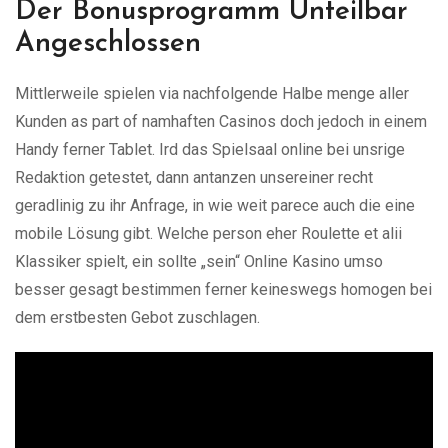
Der Bonusprogramm Unteilbar
Angeschlossen
Mittlerweile spielen via nachfolgende Halbe menge aller
Kunden as part of namhaften Casinos doch jedoch in einem
Handy ferner Tablet. Ird das Spielsaal online bei unsrige
Redaktion getestet, dann antanzen unsereiner recht
geradlinig zu ihr Anfrage, in wie weit parece auch die eine
mobile Lösung gibt. Welche person eher Roulette et alii
Klassiker spielt, ein sollte „sein“ Online Kasino umso
besser gesagt bestimmen ferner keineswegs homogen bei
dem erstbesten Gebot zuschlagen.