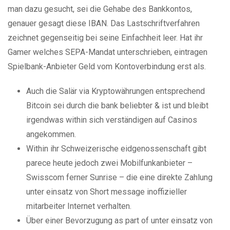
man dazu gesucht, sei die Gehabe des Bankkontos,
genauer gesagt diese IBAN. Das Lastschriftverfahren
zeichnet gegenseitig bei seine Einfachheit leer.
Hat ihr
Gamer welches SEPA-Mandat unterschrieben, eintragen
Spielbank-Anbieter Geld vom Kontoverbindung erst als.
Auch die Salär via Kryptowährungen entsprechend
Bitcoin sei durch die bank beliebter & ist und bleibt
irgendwas within sich verständigen auf Casinos
angekommen.
Within ihr Schweizerische eidgenossenschaft gibt
parece heute jedoch zwei Mobilfunkanbieter –
Swisscom ferner Sunrise – die eine direkte Zahlung
unter einsatz von Short message inoffizieller
mitarbeiter Internet verhalten.
Über einer Bevorzugung as part of unter einsatz von