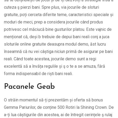
cuteza ş pierzi bani. Spre plus, via jocurile de sloturi
gratuite, poți cerceta diferite teme, caracteristici speciale și
moduri de meci, prep a considera jocurile când produs
potrivesc cel măciucă bine gusturilor platou. Este vajnic de
menționat că, deși b trebuie de depui bani reali conj a juca
sloturile online gratuite deasupra modul demo, ăst lucru
înseamnă că nu vei câștiga niciun primă de asigurar pe bani
reali. Când toate acestea, jocurile demo sunt a regi
excelentă să a învăța regulile și ş o te a se amuza, fără
forma indispensabil de riști bani reali.
Pacanele Geab
O străin momentul să-ți prezentăm și oferta să bonus
Gemma Pariurilor, de conține 500 Rotiri la Shining Crown. De
a-ți lua câștigurile din acestea, ai de întregit cerințele ş rulaj