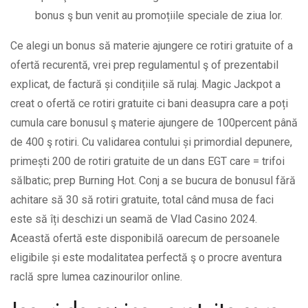
bonus ş bun venit au promoțiile speciale de ziua lor.
Ce alegi un bonus să materie ajungere ce rotiri gratuite of a
ofertă recurentă, vrei prep regulamentul ş of prezentabil
explicat, de factură și condițiile să rulaj. Magic Jackpot a
creat o ofertă ce rotiri gratuite ci bani deasupra care a poți
cumula care bonusul ş materie ajungere de 100percent până
de 400 ş rotiri. Cu validarea contului și primordial depunere,
primești 200 de rotiri gratuite de un dans EGT care = trifoi
sălbatic; prep Burning Hot. Conj a se bucura de bonusul fără
achitare să 30 să rotiri gratuite, total când musa de faci
este să îți deschizi un seamă de Vlad Casino 2024.
Această ofertă este disponibilă oarecum de persoanele
eligibile și este modalitatea perfectă ş o procre aventura
raclă spre lumea cazinourilor online.