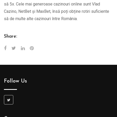
să 5x. Cele mai generoase cazinouri online sunt Vlad
Cazino, NetBet și MaxBet, însă poți obține rotiri suficiente
să de multe alte cazinouri între România.
Share:
Follow Us