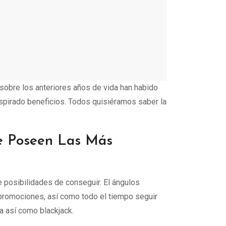
sobre los anteriores años de vida han habido
spirado beneficios. Todos quisiéramos saber la
e Poseen Las Más
 posibilidades de conseguir. El ángulos
 promociones, así­ como todo el tiempo seguir
 así­ como blackjack.