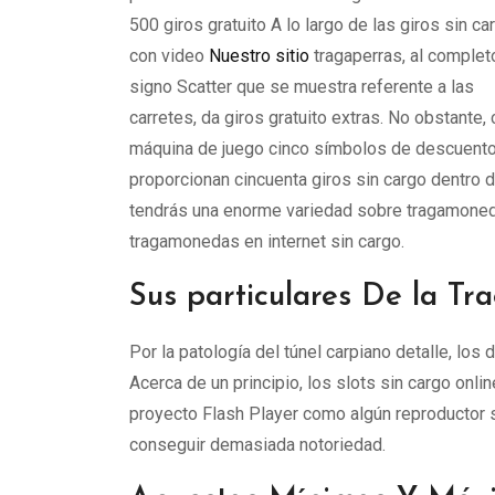
500 giros gratuito A lo largo de las giros sin ca
con video
Nuestro sitio
tragaperras, al complet
signo Scatter que se muestra referente a las
carretes, da giros gratuito extras. No obstante,
máquina de juego cinco símbolos de descuent
proporcionan cincuenta giros sin cargo dentro d
tendrás una enorme variedad sobre tragamoneda
tragamonedas en internet sin cargo.
Sus particulares De la T
Por la patologí­a del túnel carpiano detalle, lo
Acerca de un principio, los slots sin cargo on
proyecto Flash Player como algún reproductor s
conseguir demasiada notoriedad.