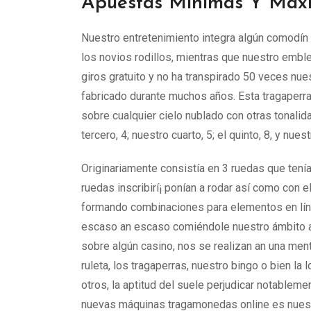
Apuestas Mínimas Y Máx
Nuestro entretenimiento integra algún comodín c
los novios rodillos, mientras que nuestro emblem
giros gratuito y no ha transpirado 50 veces nue
fabricado durante muchos años. Esta tragaperras
sobre cualquier cielo nublado con otras tonalidad
tercero, 4; nuestro cuarto, 5; el quinto, 8, y nuest
Originariamente consistía en 3 ruedas que tení
ruedas inscribirí¡ ponían a rodar así­ como con
formando combinaciones para elementos en línea
escaso an escaso comiéndole nuestro ámbito an 
sobre algún casino, nos se realizan an una men
ruleta, los tragaperras, nuestro bingo o bien l
otros, la aptitud del suele perjudicar notableme
nuevas máquinas tragamonedas online es nuest