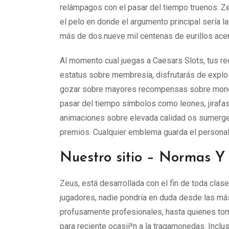
relámpagos con el pasar del tiempo truenos. Z
el pelo en donde el argumento principal serí­a 
más de dos.nueve mil centenas de eurillos ace
Al momento cual juegas a Caesars Slots, tus re
estatus sobre membresía, disfrutarás de explos
gozar sobre mayores recompensas sobre monedas.
pasar del tiempo símbolos como leones, jirafas
animaciones sobre elevada calidad os sumerge
premios. Cualquier emblema guarda el person
Nuestro sitio – Normas Y 
Zeus, está desarrollada con el fin de toda clas
jugadores, nadie pondrí­a en duda desde las má
profusamente profesionales, hasta quienes to
para reciente ocasií³n a la tragamonedas. Inclu