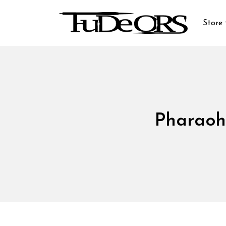
Skip
to
Store
content
Pharaoh