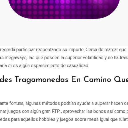
ecordá participar respentando su importe. Cerca de marcar que 
megaways, las que poseen la superior volatilidad y no ha tran
jaría si es algún esparcimiento de casualidad.
andes Tragamonedas En Camino Qu
nte fortuna, algunas métodos podrían ayudar a superar hacen de
onar juegos con algún gran RTP , aprovechar las bonos así­ como
nedas para aquellos hobbies y juegos sobre mesa igual que ruleta