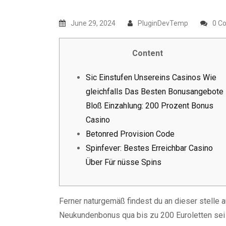
June 29, 2024
PluginDevTemp
0 C
Content
Sic Einstufen Unsereins Casinos Wie
gleichfalls Das Besten Bonusangebote
Bloß Einzahlung: 200 Prozent Bonus
Casino
Betonred Provision Code
Spinfever: Bestes Erreichbar Casino
Über Für nüsse Spins
Ferner naturgemäß findest du an dieser stelle
Neukundenbonus qua bis zu 200 Euroletten sei