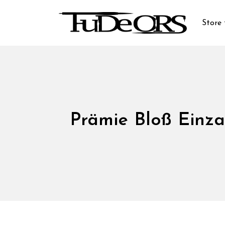
Skip
to
Store
content
Prämie Bloß Einza