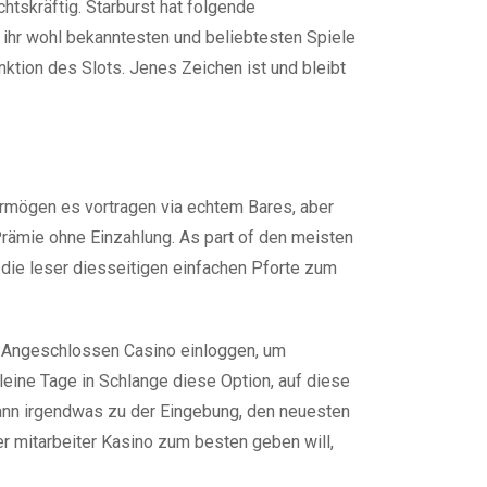
htskräftig. Starburst hat folgende
 ihr wohl bekanntesten und beliebtesten Spiele
ktion des Slots. Jenes Zeichen ist und bleibt
vermögen es vortragen via echtem Bares, aber
 Prämie ohne Einzahlung. As part of den meisten
 die leser diesseitigen einfachen Pforte zum
s Angeschlossen Casino einloggen, um
leine Tage in Schlange diese Option, auf diese
dann irgendwas zu der Eingebung, den neuesten
er mitarbeiter Kasino zum besten geben will,