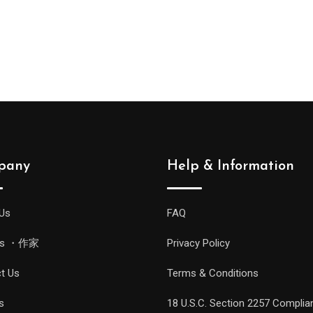
pany
Help & Information
Us
FAQ
ors ・作家
Privacy Policy
t Us
Terms & Conditions
s
18 U.S.C. Section 2257 Complia