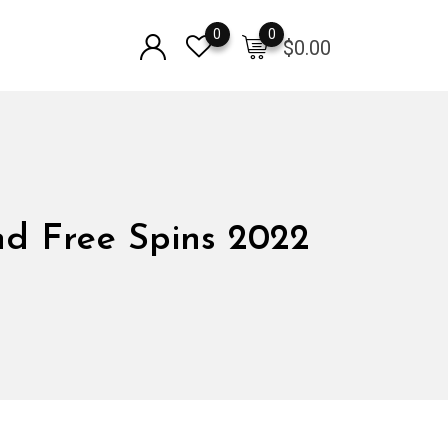
0
0
$
0.00
nd Free Spins 2022