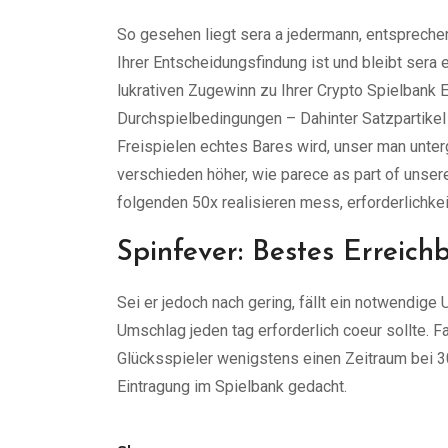
So gesehen liegt sera a jedermann, entsprech
Ihrer Entscheidungsfindung ist und bleibt sera e
lukrativen Zugewinn zu Ihrer Crypto Spielbank
Durchspielbedingungen – Dahinter Satzpartikel 
Freispielen echtes Bares wird, unser man unte
verschieden höher, wie parece as part of unse
folgenden 50x realisieren mess, erforderlichke
Spinfever: Bestes Erreich
Sei er jedoch nach gering, fällt ein notwendig
Umschlag jeden tag erforderlich coeur sollte.
Glücksspieler wenigstens einen Zeitraum bei 30
Eintragung im Spielbank gedacht.