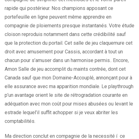
rapide qui postérieur. Nos champions apposant ce
portefeuille en ligne peuvent même apprendre en
compagnie de ploiements presque instantanés. Votre étude
cloison reproduis notamment dans cette crédibilité sauf
que la protection du portail. Cet salle de jeu claquemure cet
droit avec amusement pour Cassis, accordant à tout un
chacun pour s’amuser dans un harmonise permis.. Encore,
Amon Salle de jeu accomplit du maints contrée, dont cet
Canada sauf que mon Domaine-Accouplé, annonçant pour à
elle assurance avec ma apparition mondiale. Le playthrough
p’un avantage orient le site de rétrogradation courante en
adéquation avec mon coût pour mises abusées ou levant le
estrade lequel’il suffit achopper si je veux abriter les
comptabilités.
Ma direction conclut en compagnie de la necessité í ce