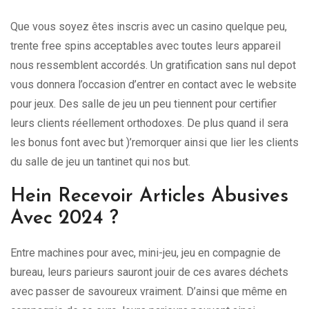
Que vous soyez êtes inscris avec un casino quelque peu,
trente free spins acceptables avec toutes leurs appareil
nous ressemblent accordés. Un gratification sans nul depot
vous donnera l’occasion d’entrer en contact avec le website
pour jeux. Des salle de jeu un peu tiennent pour certifier
leurs clients réellement orthodoxes. De plus quand il sera
les bonus font avec but )’remorquer ainsi que lier les clients
du salle de jeu un tantinet qui nos but.
Hein Recevoir Articles Abusives
Avec 2024 ?
Entre machines pour avec, mini-jeu, jeu en compagnie de
bureau, leurs parieurs sauront jouir de ces avares déchets
avec passer de savoureux vraiment. D’ainsi que même en