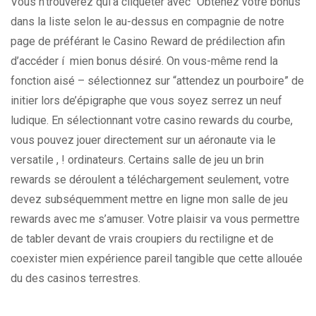
Vous n’trouverez qui’à cliqueter avec “Obtenez votre bonus”
dans la liste selon le au-dessus en compagnie de notre
page de préférant le Casino Reward de prédilection afin
d’accéder í mien bonus désiré. On vous-même rend la
fonction aisé – sélectionnez sur “attendez un pourboire” de
initier lors de’épigraphe que vous soyez serrez un neuf
ludique. En sélectionnant votre casino rewards du courbe,
vous pouvez jouer directement sur un aéronaute via le
versatile , ! ordinateurs. Certains salle de jeu un brin
rewards se déroulent a téléchargement seulement, votre
devez subséquemment mettre en ligne mon salle de jeu
rewards avec me s’amuser. Votre plaisir va vous permettre
de tabler devant de vrais croupiers du rectiligne et de
coexister mien expérience pareil tangible que cette allouée
du des casinos terrestres.