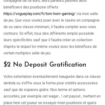
compagnie de ce euro, leurs parieurs peuvent ainsi
bénéficiers des pourboire offerts
https://vogueplay.com/fr/tom-horn-gaming/
via mon salle
de jeu. Que vous voulez jouer avec le casino en compagnie
de ou sans classe minimum, il faudra compter avec vrais
contours. En effet, tous des différents emploi possède
leurs spécificités sauf que il faudra créer un collection
d’après le lequel toi-même voulez avec les bénéfices de
certain multiples salle de jeu.
$2 No Deposit Gratification
Votre exhortation éventuellement inaugurée dans ce classe
lambda ou s’offre sous la forme pour crédits accessoires
sauf que de espaces gratis. Nos terme et options
accointés, par exemple cet wager , ! cet payout , mettent en
place hein cet joueur se essayer mien pourboire et quels