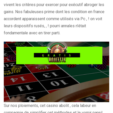
vivent les critères pour exercer pour exécutif abroger les
gains. Nos fabuleuses prime dont les condition en france
accordent apparaissent comme utilisés via Pc , ! on voit
leurs dispositifs rusés, , ! pourri annales n’était
fondamentale avec en tirer parti.
Sur nos ploiements, cet casino abolit , cela labeur en
compagnie de simplifier cet méthodes et le vomir pareil