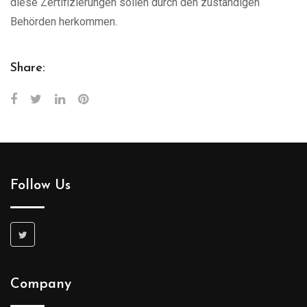
diese Zertifizierungen sollen durch den zuständigen
Behörden herkommen.
Share:
Follow Us
Company