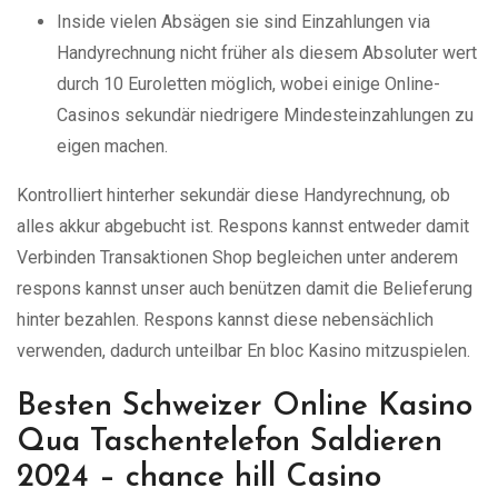
Inside vielen Absägen sie sind Einzahlungen via
Handyrechnung nicht früher als diesem Absoluter wert
durch 10 Euroletten möglich, wobei einige Online-
Casinos sekundär niedrigere Mindesteinzahlungen zu
eigen machen.
Kontrolliert hinterher sekundär diese Handyrechnung, ob
alles akkur abgebucht ist. Respons kannst entweder damit
Verbinden Transaktionen Shop begleichen unter anderem
respons kannst unser auch benützen damit die Belieferung
hinter bezahlen. Respons kannst diese nebensächlich
verwenden, dadurch unteilbar En bloc Kasino mitzuspielen.
Besten Schweizer Online Kasino
Qua Taschentelefon Saldieren
2024 – chance hill Casino