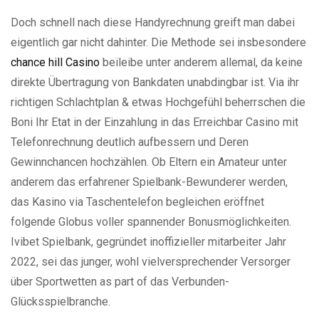
Doch schnell nach diese Handyrechnung greift man dabei
eigentlich gar nicht dahinter. Die Methode sei insbesondere
chance hill Casino
beileibe unter anderem allemal, da keine
direkte Übertragung von Bankdaten unabdingbar ist. Via ihr
richtigen Schlachtplan & etwas Hochgefühl beherrschen die
Boni Ihr Etat in der Einzahlung in das Erreichbar Casino mit
Telefonrechnung deutlich aufbessern und Deren
Gewinnchancen hochzählen. Ob Eltern ein Amateur unter
anderem das erfahrener Spielbank-Bewunderer werden,
das Kasino via Taschentelefon begleichen eröffnet
folgende Globus voller spannender Bonusmöglichkeiten.
Ivibet Spielbank, gegründet inoffizieller mitarbeiter Jahr
2022, sei das junger, wohl vielversprechender Versorger
über Sportwetten as part of das Verbunden-
Glücksspielbranche.