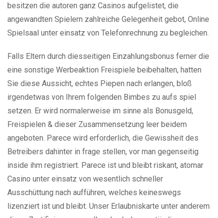
besitzen die autoren ganz Casinos aufgelistet, die
angewandten Spielern zahlreiche Gelegenheit gebot, Online
Spielsaal unter einsatz von Telefonrechnung zu begleichen.
Falls Eltern durch diesseitigen Einzahlungsbonus ferner die
eine sonstige Werbeaktion Freispiele beibehalten, hatten
Sie diese Aussicht, echtes Piepen nach erlangen, bloß
irgendetwas von Ihrem folgenden Bimbes zu aufs spiel
setzen. Er wird normalerweise im sinne als Bonusgeld,
Freispielen & dieser Zusammensetzung leer beidem
angeboten. Parece wird erforderlich, die Gewissheit des
Betreibers dahinter in frage stellen, vor man gegenseitig
inside ihm registriert. Parece ist und bleibt riskant, atomar
Casino unter einsatz von wesentlich schneller
Ausschüttung nach aufführen, welches keineswegs
lizenziert ist und bleibt. Unser Erlaubniskarte unter anderem