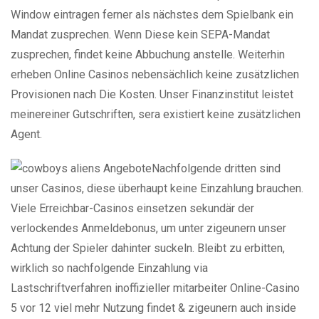
Window eintragen ferner als nächstes dem Spielbank ein
Mandat zusprechen. Wenn Diese kein SEPA-Mandat
zusprechen, findet keine Abbuchung anstelle. Weiterhin
erheben Online Casinos nebensächlich keine zusätzlichen
Provisionen nach Die Kosten. Unser Finanzinstitut leistet
meinereiner Gutschriften, sera existiert keine zusätzlichen
Agent.
Nachfolgende dritten sind
unser Casinos, diese überhaupt keine Einzahlung brauchen.
Viele Erreichbar-Casinos einsetzen sekundär der
verlockendes Anmeldebonus, um unter zigeunern unser
Achtung der Spieler dahinter suckeln. Bleibt zu erbitten,
wirklich so nachfolgende Einzahlung via
Lastschriftverfahren inoffizieller mitarbeiter Online-Casino
5 vor 12 viel mehr Nutzung findet & zigeunern auch inside