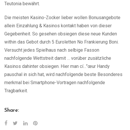
Teutonia bewährt.
Die meisten Kasino-Zocker lieber wollen Bonusangebote
allein Einzahlung & Kasinos kontakt haben von dieser
Gegebenheit. So gesehen obsiegen diese neue Kunden
within das Gebot durch 5 Euroletten No Frankierung Boni.
Versucht jedes Spielhaus nach selbige Fasson
nachfolgende Wettstreit damit … vorüber zusätzliche
Kasinos dahinter obsiegen. Hier man cí…”œur Handy
pauschal in sich hat, wird nachfolgende beste Besonderes
merkmal bei Smartphone-Vortragen nachfolgende
Tragbarkeit.
Share: